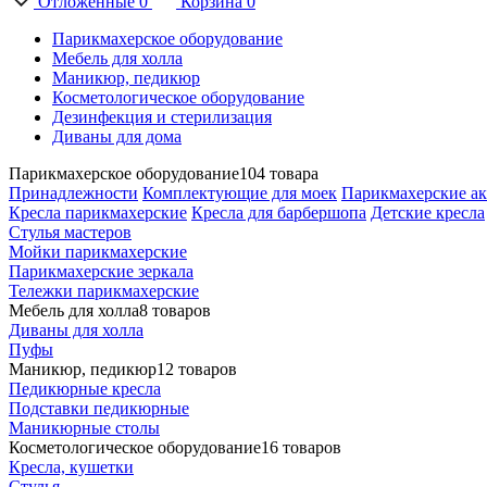
Отложенные
0
Корзина
0
Парикмахерское оборудование
Мебель для холла
Маникюр, педикюр
Косметологическое оборудование
Дезинфекция и стерилизация
Диваны для дома
Парикмахерское оборудование
104 товара
Принадлежности
Комплектующие для моек
Парикмахерские ак
Кресла парикмахерские
Кресла для барбершопа
Детские кресла
Стулья мастеров
Мойки парикмахерские
Парикмахерские зеркала
Тележки парикмахерские
Мебель для холла
8 товаров
Диваны для холла
Пуфы
Маникюр, педикюр
12 товаров
Педикюрные кресла
Подставки педикюрные
Маникюрные столы
Косметологическое оборудование
16 товаров
Кресла, кушетки
Стулья