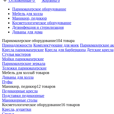
Отложенные
0
Корзина
0
Парикмахерское оборудование
Мебель для холла
Маникюр, педикюр
Косметологическое оборудование
Дезинфекция и стерилизация
Диваны для дома
Парикмахерское оборудование
104 товара
Принадлежности
Комплектующие для моек
Парикмахерские ак
Кресла парикмахерские
Кресла для барбершопа
Детские кресла
Стулья мастеров
Мойки парикмахерские
Парикмахерские зеркала
Тележки парикмахерские
Мебель для холла
8 товаров
Диваны для холла
Пуфы
Маникюр, педикюр
12 товаров
Педикюрные кресла
Подставки педикюрные
Маникюрные столы
Косметологическое оборудование
16 товаров
Кресла, кушетки
Стулья