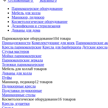
Отложенные
0
Корзина
0
Парикмахерское оборудование
Мебель для холла
Маникюр, педикюр
Косметологическое оборудование
Дезинфекция и стерилизация
Диваны для дома
Парикмахерское оборудование
104 товара
Принадлежности
Комплектующие для моек
Парикмахерские ак
Кресла парикмахерские
Кресла для барбершопа
Детские кресла
Стулья мастеров
Мойки парикмахерские
Парикмахерские зеркала
Тележки парикмахерские
Мебель для холла
8 товаров
Диваны для холла
Пуфы
Маникюр, педикюр
12 товаров
Педикюрные кресла
Подставки педикюрные
Маникюрные столы
Косметологическое оборудование
16 товаров
Кресла, кушетки
Стулья