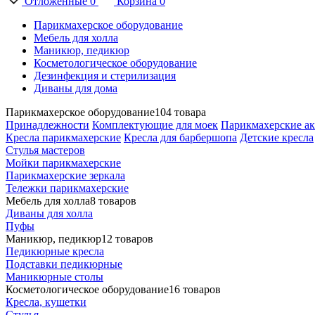
Отложенные
0
Корзина
0
Парикмахерское оборудование
Мебель для холла
Маникюр, педикюр
Косметологическое оборудование
Дезинфекция и стерилизация
Диваны для дома
Парикмахерское оборудование
104 товара
Принадлежности
Комплектующие для моек
Парикмахерские ак
Кресла парикмахерские
Кресла для барбершопа
Детские кресла
Стулья мастеров
Мойки парикмахерские
Парикмахерские зеркала
Тележки парикмахерские
Мебель для холла
8 товаров
Диваны для холла
Пуфы
Маникюр, педикюр
12 товаров
Педикюрные кресла
Подставки педикюрные
Маникюрные столы
Косметологическое оборудование
16 товаров
Кресла, кушетки
Стулья